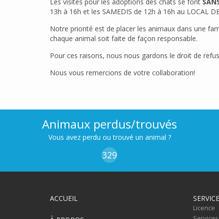
Les visites pour les adoptions des chats se font
SAN
13h à 16h et les SAMEDIS de 12h à 16h au LOCAL DE
Notre priorité est de placer les animaux dans une fam
chaque animal soit faite de façon responsable.
Pour ces raisons, nous nous gardons le droit de refus
Nous vous remercions de votre collaboration!
Animaux perdus/trouvés
Vous avez perdu ou trouvé un animal ?
329
ACCUEIL
SERVIC
Licence
Services