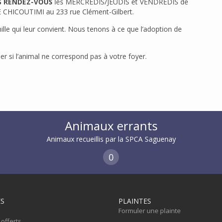
S RENDEZ-VOUS
les MERCREDIS/JEUDIS et VENDREDIS de
 CHICOUTIMI au 233 rue Clément-Gilbert.
ille qui leur convient. Nous tenons à ce que l’adoption de
er si l’animal ne correspond pas à votre foyer.
Animaux errants
Animaux recueillis par la SPCA Saguenay
0
ES
PLAINTES
Formuler une plainte
 offerts