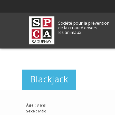
Société pour la prévention
de la cruauté envers
les animaux
Blackjack
Âge :
8 ans
Sexe :
Mâle