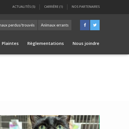
ACTUALITÉS (5)
CARRIÈRE (1)
NOS PARTENAIRES
maux perdus/trouvés
Animaux errants
Plaintes
Règlementations
Nous joindre